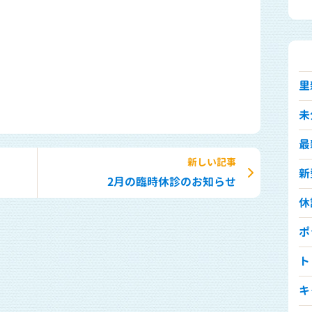
里
未
最
新しい記事
新
2月の臨時休診のお知らせ
休診
ポ
ト
キ