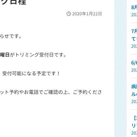
ング日程
8
2020年1月22日
2
7
らせです。
て
2
曜日
がトリミング受付日です。
6
2
、受付可能になる予定です！
病
ット予約やお電話でご確認の上、ご予約くださ
ル
2
【
リ
2