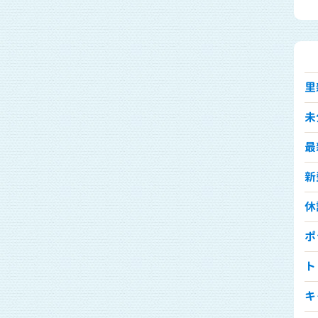
里
未
最
新
休診
ポ
ト
キ