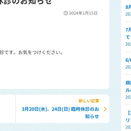
時休診のお知らせ
8
2024年1月15日
2
7
て
2
診です。お気をつけください。
6
2
病
ル
2
新しい記事
3月20日(水)、24日(日) 臨時休診のお
【
知らせ
リ
2